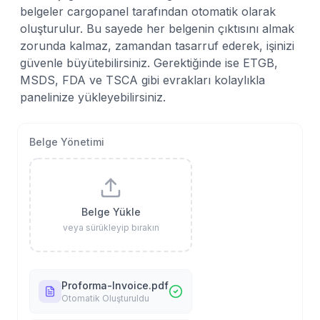
belgeler cargopanel tarafından otomatik olarak
oluşturulur. Bu sayede her belgenin çıktısını almak
zorunda kalmaz, zamandan tasarruf ederek, işinizi
güvenle büyütebilirsiniz. Gerektiğinde ise ETGB,
MSDS, FDA ve TSCA gibi evrakları kolaylıkla
panelinize yükleyebilirsiniz.
Belge Yönetimi
Belge Yükle
Proforma Fatura
veya sürükleyip bırakın
Oluşturuldu
Gönderinize ait proforma
fatura oluşturuldu.
Proforma-Invoice.pdf
Otomatik Oluşturuldu