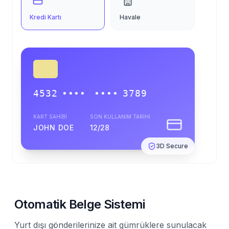
Kredi Kartı
Havale
4532
••••
••••
3789
KART SAHİBİ
SON KULLANIM TARİHİ
JOHN DOE
12/28
3D Secure
Otomatik Belge Sistemi
Yurt dışı gönderilerinize ait gümrüklere sunulacak